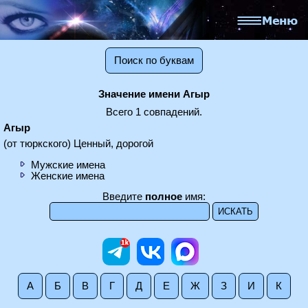
Поиск по буквам
Значение имени Агыр
Всего 1 совпадений.
Агыр
(от тюркского) Ценный, дорогой
Мужские имена
Женские имена
Введите
полное
имя:
А
Б
В
Г
Д
Е
Ж
З
И
К