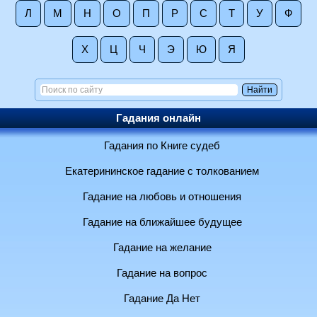
Л
М
Н
О
П
Р
С
Т
У
Ф
Х
Ц
Ч
Э
Ю
Я
Гадания онлайн
Гадания по Книге судеб
Екатерининское гадание с толкованием
Гадание на любовь и отношения
Гадание на ближайшее будущее
Гадание на желание
Гадание на вопрос
Гадание Да Нет