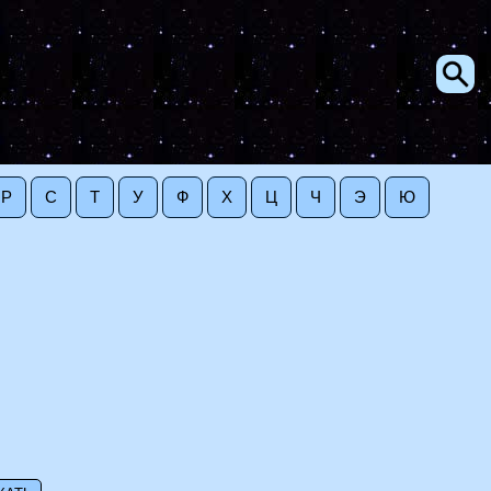
Р
С
Т
У
Ф
Х
Ц
Ч
Э
Ю