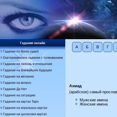
Гадания онлайн
А
Б
В
Г
Гадания по Книге судеб
Екатерининское гадание с толкованием
Гадание на любовь и отношения
Гадание на ближайшее будущее
Гадание на желание
Гадание на вопрос
Ахмад
Гадание Да Нет
(арабское) самый просла
Гадание на ситуацию
Мужские имена
Гадания на картах Таро
Женские имена
Гадания на игральных картах
Гадания на цыганских картах