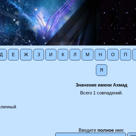
Д
Е
Ж
З
И
К
Л
М
Н
О
П
Я
Значение имени Ахмад
Всего 1 совпадений.
вленный
Введите
полное
имя: