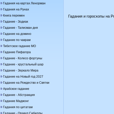
Гадания на картах Ленорман
Гадания на Рунах
Книга перемен
Гадания и гороскопы на Pr
Гадание - Зодиак
Гадание - Талисман дня
Гадание на домино
Гадание по чакрам
Тибетское гадание МО
Гадание Пифагора
Гадание - Колесо фортуны
Гадание - хрустальный шар
Гадание - Зеркало Мира
Гадание на Новый год 2027
Гадание на Рождество и Святки
Арабское гадание
Гадание - Абстракция
Гадание Маджонг
Гадания по цитатам
Гадание - Оракул Сибиллы