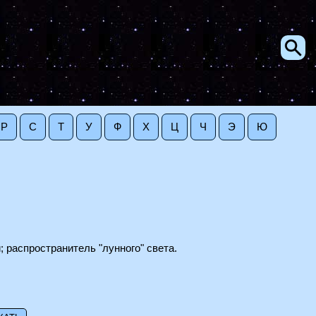
Р
С
Т
У
Ф
Х
Ц
Ч
Э
Ю
 распространитель "лунного" света.