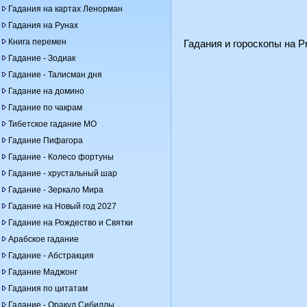
Гадания на картах Ленорман
Гадания на Рунах
Книга перемен
Гадания и гороскопы на Pr
Гадание - Зодиак
Гадание - Талисман дня
Гадание на домино
Гадание по чакрам
Тибетское гадание МО
Гадание Пифагора
Гадание - Колесо фортуны
Гадание - хрустальный шар
Гадание - Зеркало Мира
Гадание на Новый год 2027
Гадание на Рождество и Святки
Арабское гадание
Гадание - Абстракция
Гадание Маджонг
Гадания по цитатам
Гадание - Оракул Сибиллы