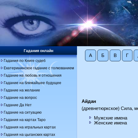
Гадания онлайн
А
Б
В
Г
Гадания по Книге судеб
Екатерининское гадание с толкованием
Гадание на любовь и отношения
Гадание на ближайшее будущее
Гадание на желание
Гадание на вопрос
Айдан
Гадание Да Нет
(древнетюркское) Сила, м
Гадание на ситуацию
Мужские имена
Гадания на картах Таро
Женские имена
Гадания на игральных картах
Гадания на цыганских картах