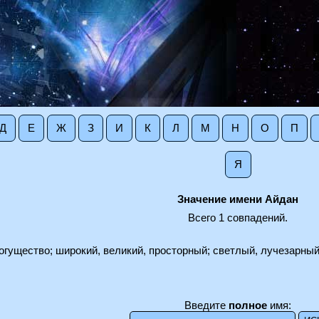
Д
Е
Ж
З
И
К
Л
М
Н
О
П
Я
Значение имени Айдан
Всего 1 совпадений.
огущество; широкий, великий, просторный; светлый, лучезарный;
Введите
полное
имя: