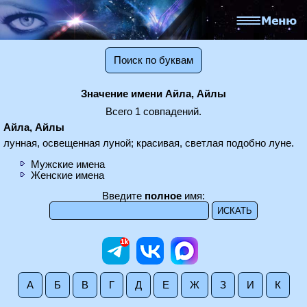
Поиск по буквам
Значение имени Айла, Айлы
Всего 1 совпадений.
Айла, Айлы
лунная, освещенная луной; красивая, светлая подобно луне.
Мужские имена
Женские имена
Введите
полное
имя:
А
Б
В
Г
Д
Е
Ж
З
И
К