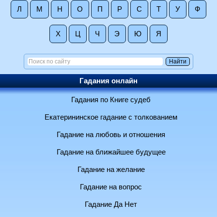
Л
М
Н
О
П
Р
С
Т
У
Ф
Х
Ц
Ч
Э
Ю
Я
Гадания онлайн
Гадания по Книге судеб
Екатерининское гадание с толкованием
Гадание на любовь и отношения
Гадание на ближайшее будущее
Гадание на желание
Гадание на вопрос
Гадание Да Нет