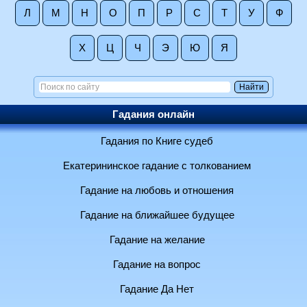
Л
М
Н
О
П
Р
С
Т
У
Ф
Х
Ц
Ч
Э
Ю
Я
Гадания онлайн
Гадания по Книге судеб
Екатерининское гадание с толкованием
Гадание на любовь и отношения
Гадание на ближайшее будущее
Гадание на желание
Гадание на вопрос
Гадание Да Нет