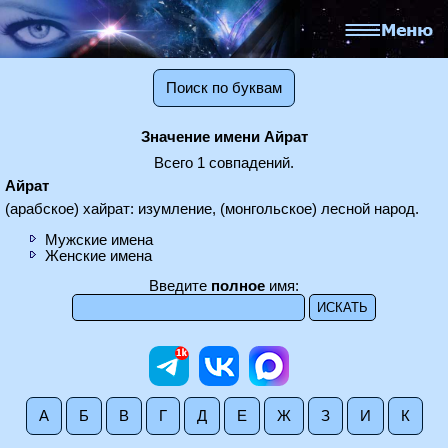
Поиск по буквам
Значение имени Айрат
Всего 1 совпадений.
Айрат
(арабское) хайрат: изумление, (монгольское) лесной народ.
Мужские имена
Женские имена
Введите
полное
имя:
А
Б
В
Г
Д
Е
Ж
З
И
К