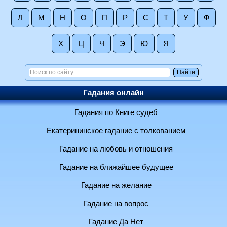
Л
М
Н
О
П
Р
С
Т
У
Ф
Х
Ц
Ч
Э
Ю
Я
Гадания онлайн
Гадания по Книге судеб
Екатерининское гадание с толкованием
Гадание на любовь и отношения
Гадание на ближайшее будущее
Гадание на желание
Гадание на вопрос
Гадание Да Нет