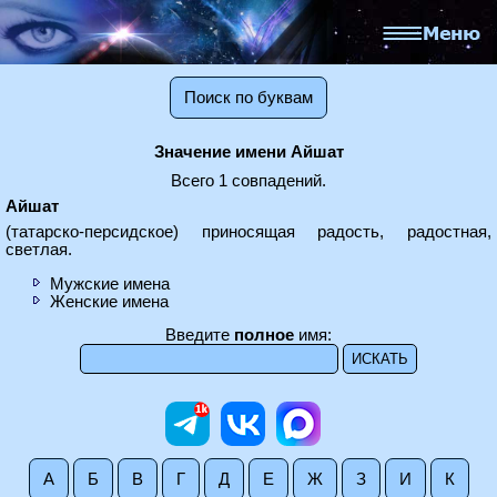
Поиск по буквам
Значение имени Айшат
Всего 1 совпадений.
Айшат
(татарско-персидское) приносящая радость, радостная,
светлая.
Мужские имена
Женские имена
Введите
полное
имя:
А
Б
В
Г
Д
Е
Ж
З
И
К