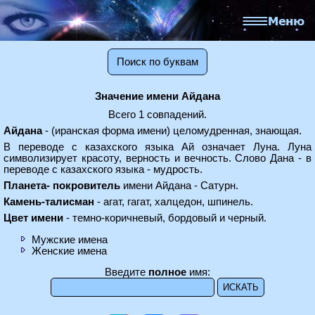
Поиск по буквам
Значение имени Айдана
Всего 1 совпадений.
Aйдана
- (иранская форма имени) целомудренная, знающая.
В переводе с казахского языка Ай означает Луна. Луна
символизирует красоту, верность и вечность. Слово Дана - в
переводе с казахского языка - мудрость.
Планета- покровитель
имени Айдана - Сатурн.
Камень-талисман
- агат, гагат, халцедон, шпинель.
Цвет имени
- темно-коричневый, бордовый и черный.
Мужские имена
Женские имена
Введите
полное
имя: