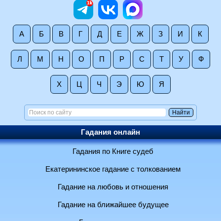
А
Б
В
Г
Д
Е
Ж
З
И
К
Л
М
Н
О
П
Р
С
Т
У
Ф
Х
Ц
Ч
Э
Ю
Я
Гадания онлайн
Гадания по Книге судеб
Екатерининское гадание с толкованием
Гадание на любовь и отношения
Гадание на ближайшее будущее