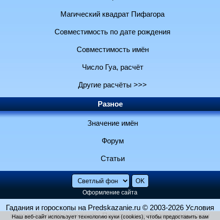
Магический квадрат Пифагора
Совместимость по дате рождения
Совместимость имён
Число Гуа, расчёт
Другие расчёты >>>
Разное
Значение имён
Форум
Статьи
Оформление сайта
Гадания и гороскопы на Predskazanie.ru
© 2003-2026
Условия
использования и контакты
Политика конфиденциальности
Наш веб-сайт использует технологию куки (cookies), чтобы предоставить вам