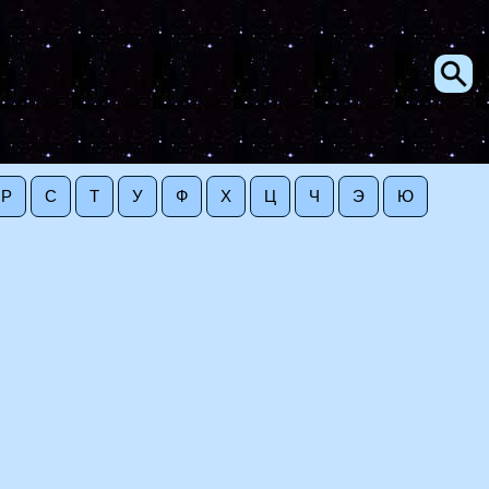
Р
С
Т
У
Ф
Х
Ц
Ч
Э
Ю