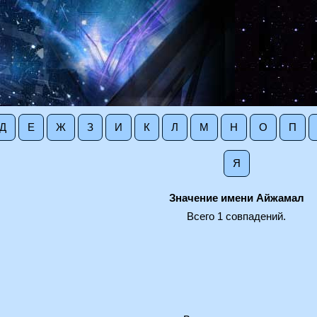
Д
Е
Ж
З
И
К
Л
М
Н
О
П
Я
Значение имени Айжамал
Всего 1 совпадений.