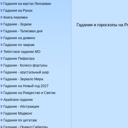
Гадания на картах Ленорман
Гадания на Рунах
Книга перемен
Гадание - Зодиак
Гадания и гороскопы на Pr
Гадание - Талисман дня
Гадание на домино
Гадание по чакрам
Тибетское гадание МО
Гадание Пифагора
Гадание - Колесо фортуны
Гадание - хрустальный шар
Гадание - Зеркало Мира
Гадание на Новый год 2027
Гадание на Рождество и Святки
Арабское гадание
Гадание - Абстракция
Гадание Маджонг
Гадания по цитатам
Гадание - Оракул Сибиллы