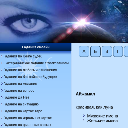
Гадания онлайн
А
Б
В
Г
Гадания по Книге судеб
Екатерининское гадание с толкованием
Гадание на любовь и отношения
Гадание на ближайшее будущее
Гадание на желание
Гадание на вопрос
Айжамал
Гадание Да Нет
Гадание на ситуацию
красивая, как луна
Гадания на картах Таро
Мужские имена
Гадания на игральных картах
Женские имена
Гадания на цыганских картах