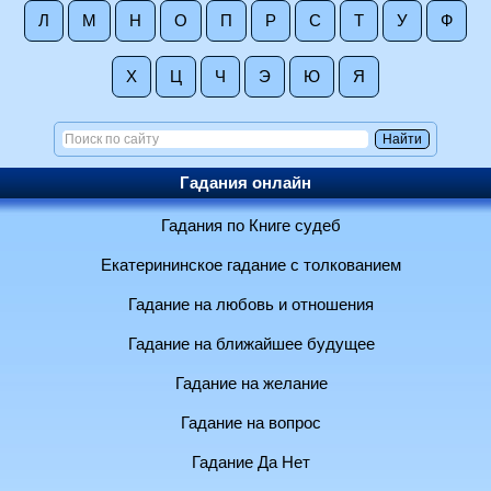
Л
М
Н
О
П
Р
С
Т
У
Ф
Х
Ц
Ч
Э
Ю
Я
Гадания онлайн
Гадания по Книге судеб
Екатерининское гадание с толкованием
Гадание на любовь и отношения
Гадание на ближайшее будущее
Гадание на желание
Гадание на вопрос
Гадание Да Нет