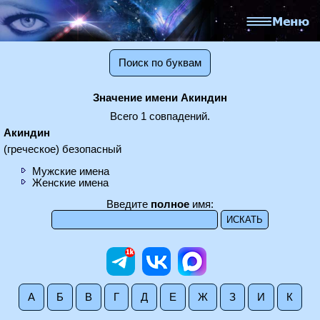
Поиск по буквам
Значение имени Акиндин
Всего 1 совпадений.
Акиндин
(греческое) безопасный
Мужские имена
Женские имена
Введите
полное
имя:
А
Б
В
Г
Д
Е
Ж
З
И
К