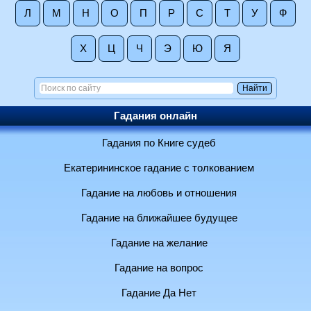
Л
М
Н
О
П
Р
С
Т
У
Ф
Х
Ц
Ч
Э
Ю
Я
Гадания онлайн
Гадания по Книге судеб
Екатерининское гадание с толкованием
Гадание на любовь и отношения
Гадание на ближайшее будущее
Гадание на желание
Гадание на вопрос
Гадание Да Нет