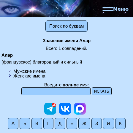
Поиск по буквам
Значение имени Алар
Всего 1 совпадений.
Алар
(французское) благородный и сильный
Мужские имена
Женские имена
Введите
полное
имя:
А
Б
В
Г
Д
Е
Ж
З
И
К