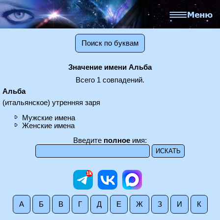
Поиск по буквам
Значение имени Альба
Всего 1 совпадений.
Альба
(итальянское) утренняя заря
Мужские имена
Женские имена
Введите
полное
имя:
А
Б
В
Г
Д
Е
Ж
З
И
К