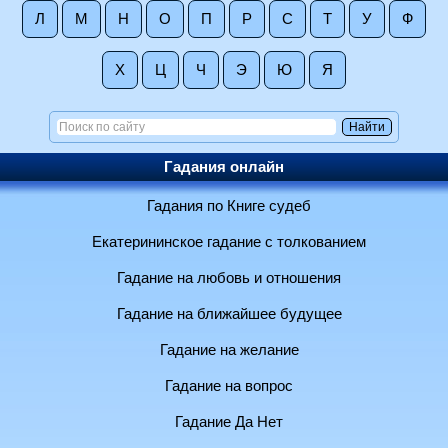
Л
М
Н
О
П
Р
С
Т
У
Ф
Х
Ц
Ч
Э
Ю
Я
Гадания онлайн
Гадания по Книге судеб
Екатерининское гадание с толкованием
Гадание на любовь и отношения
Гадание на ближайшее будущее
Гадание на желание
Гадание на вопрос
Гадание Да Нет