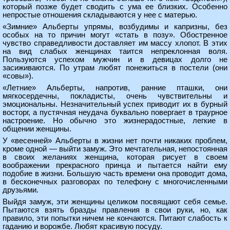
который позже будет сводить с ума ее близких. Особенно
непростые отношения складываются у нее с матерью.
«Зимние» Альберты упрямы, возбудимы и капризны, без
особых на то причин могут «стать в позу». Обостренное
чувство справедливости доставляет им массу хлопот. В этих
на вид слабых женщинах таится непреклонная воля.
Пользуются успехом мужчин и в девицах долго не
засиживаются. По утрам любят понежиться в постели (они
«совы»).
«Летние» Альберты, напротив, ранние пташки, они
мягкосердечны, покладисты, очень чувствительны и
эмоциональны. Незначительный успех приводит их в бурный
восторг, а пустячная неудача буквально повергает в траурное
настроение. Но обычно это жизнерадостные, легкие в
общении женщины.
У «весенней» Альберты в жизни нет почти никаких проблем,
кроме одной — выйти замуж. Это мечтательная, непостоянная
в своих желаниях женщина, которая рисует в своем
воображении прекрасного принца и пытается найти ему
подобие в жизни. Большую часть времени она проводит дома,
в бесконечных разговорах по телефону с многочисленными
друзьями.
Выйдя замуж, эти женщины целиком посвящают себя семье.
Пытаются взять бразды правления в свои руки, но, как
правило, эти попытки ничем не кончаются. Питают слабость к
гаданию и ворожбе. Любят красивую посуду.