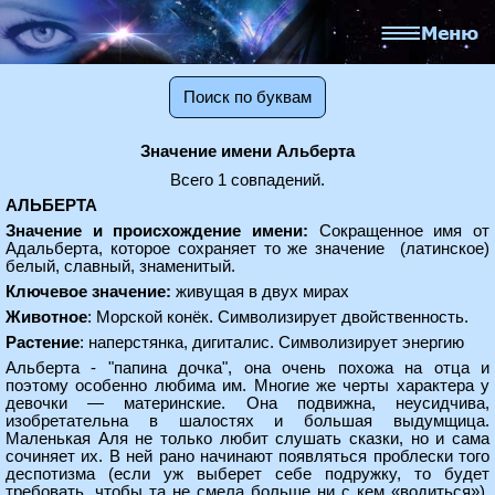
Поиск по буквам
Значение имени Альберта
Всего 1 совпадений.
АЛЬБЕРТА
Значение и происхождение имени:
Сокращенное имя от
Адальберта, которое сохраняет то же значение (латинское)
белый, славный, знаменитый.
Ключевое значение:
живущая в двух мирах
Животное
: Морской конёк. Символизирует двойственность.
Растение
: наперстянка, дигиталис. Символизирует энергию
Альберта - "папина дочка", она очень похожа на отца и
поэтому особенно любима им. Многие же черты характера у
девочки — материнские. Она подвижна, неусидчива,
изобретательна в шалостях и большая выдумщица.
Маленькая Аля не только любит слушать сказки, но и сама
сочиняет их. В ней рано начинают появляться проблески того
деспотизма (если уж выберет себе подружку, то будет
требовать, чтобы та не смела больше ни с кем «водиться»),