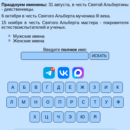
Празднуем именины:
31 августа, в честь Святой Альбертины
- девственницы.
6 октября в честь Святого Альберта мученика III века.
15 ноября в честь Святого Альберта мастера - покровителя
естествоиспытателей и ученых.
Мужские имена
Женские имена
Введите
полное
имя:
А
Б
В
Г
Д
Е
Ж
З
И
К
Л
М
Н
О
П
Р
С
Т
У
Ф
Х
Ц
Ч
Э
Ю
Я