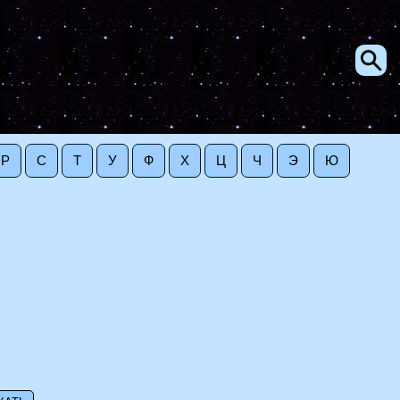
Р
С
Т
У
Ф
Х
Ц
Ч
Э
Ю