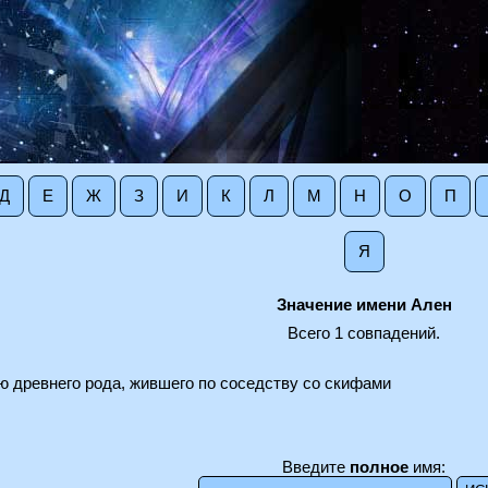
Д
Е
Ж
З
И
К
Л
М
Н
О
П
Я
Значение имени Ален
Всего 1 совпадений.
ю древнего рода, жившего по соседству со скифами
Введите
полное
имя: