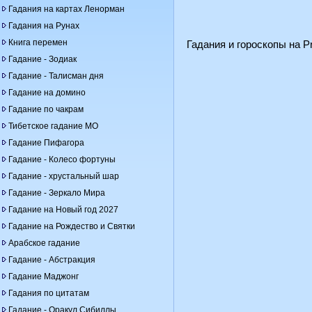
Гадания на картах Ленорман
Гадания на Рунах
Книга перемен
Гадания и гороскопы на Pr
Гадание - Зодиак
Гадание - Талисман дня
Гадание на домино
Гадание по чакрам
Тибетское гадание МО
Гадание Пифагора
Гадание - Колесо фортуны
Гадание - хрустальный шар
Гадание - Зеркало Мира
Гадание на Новый год 2027
Гадание на Рождество и Святки
Арабское гадание
Гадание - Абстракция
Гадание Маджонг
Гадания по цитатам
Гадание - Оракул Сибиллы