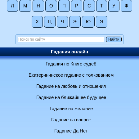
Л
М
Н
О
П
Р
С
Т
У
Ф
Х
Ц
Ч
Э
Ю
Я
Гадания онлайн
Гадания по Книге судеб
Екатерининское гадание с толкованием
Гадание на любовь и отношения
Гадание на ближайшее будущее
Гадание на желание
Гадание на вопрос
Гадание Да Нет