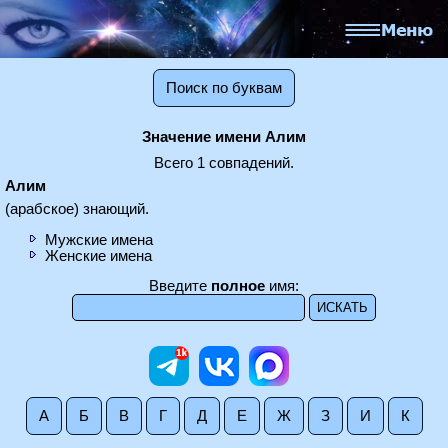
Поиск по буквам
Значение имени Алим
Всего 1 совпадений.
Алим
(арабское) знающий.
Мужские имена
Женские имена
Введите
полное
имя:
А
Б
В
Г
Д
Е
Ж
З
И
К