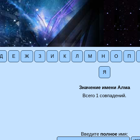
Д
Е
Ж
З
И
К
Л
М
Н
О
П
Я
Значение имени Алма
Всего 1 совпадений.
Введите
полное
имя: