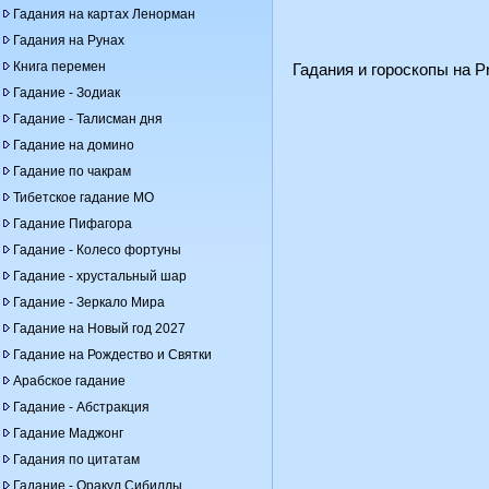
Гадания на картах Ленорман
Гадания на Рунах
Книга перемен
Гадания и гороскопы на Pr
Гадание - Зодиак
Гадание - Талисман дня
Гадание на домино
Гадание по чакрам
Тибетское гадание МО
Гадание Пифагора
Гадание - Колесо фортуны
Гадание - хрустальный шар
Гадание - Зеркало Мира
Гадание на Новый год 2027
Гадание на Рождество и Святки
Арабское гадание
Гадание - Абстракция
Гадание Маджонг
Гадания по цитатам
Гадание - Оракул Сибиллы