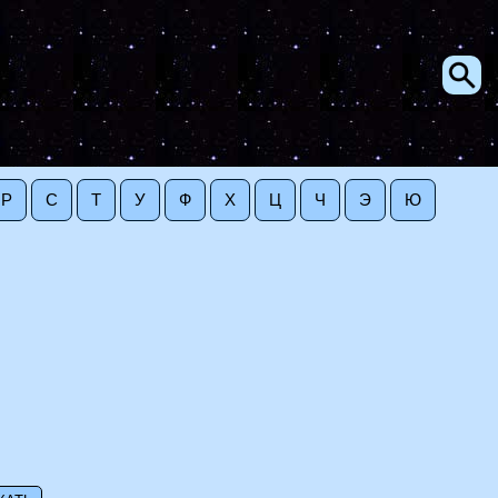
Р
С
Т
У
Ф
Х
Ц
Ч
Э
Ю