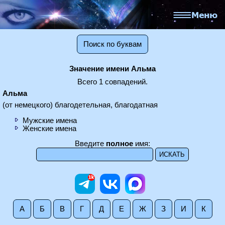
Поиск по буквам
Значение имени Альма
Всего 1 совпадений.
Альма
(от немецкого) благодетельная, благодатная
Мужские имена
Женские имена
Введите
полное
имя:
А
Б
В
Г
Д
Е
Ж
З
И
К