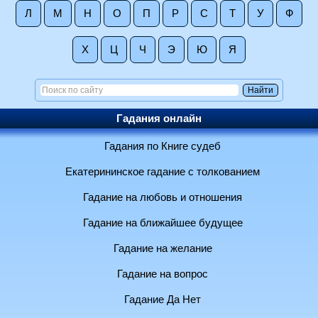
Л
М
Н
О
П
Р
С
Т
У
Ф
Х
Ц
Ч
Э
Ю
Я
Гадания онлайн
Гадания по Книге судеб
Екатерининское гадание с толкованием
Гадание на любовь и отношения
Гадание на ближайшее будущее
Гадание на желание
Гадание на вопрос
Гадание Да Нет