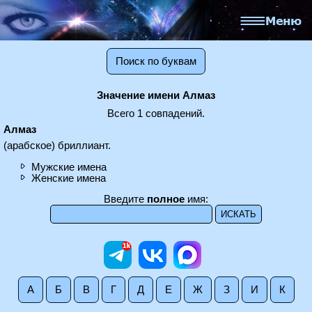
Поиск по буквам
Значение имени Алмаз
Всего 1 совпадений.
Алмаз
(арабское) бриллиант.
Мужские имена
Женские имена
Введите
полное
имя:
А
Б
В
Г
Д
Е
Ж
З
И
К