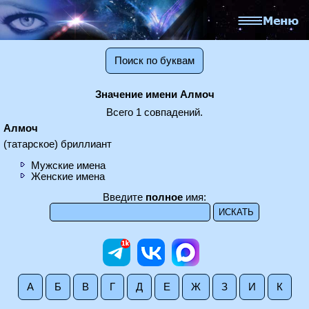
Поиск по буквам
Значение имени Алмоч
Всего 1 совпадений.
Алмоч
(татарское) бриллиант
Мужские имена
Женские имена
Введите
полное
имя:
А
Б
В
Г
Д
Е
Ж
З
И
К