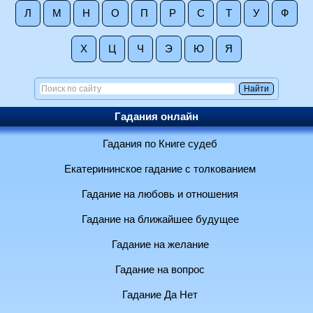
Л
М
Н
О
П
Р
С
Т
У
Ф
Х
Ц
Ч
Э
Ю
Я
Гадания онлайн
Гадания по Книге судеб
Екатерининское гадание с толкованием
Гадание на любовь и отношения
Гадание на ближайшее будущее
Гадание на желание
Гадание на вопрос
Гадание Да Нет