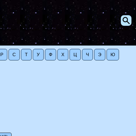
Р
С
Т
У
Ф
Х
Ц
Ч
Э
Ю