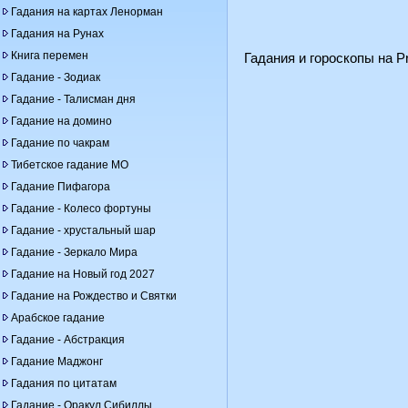
Гадания на картах Ленорман
Гадания на Рунах
Книга перемен
Гадания и гороскопы на Pr
Гадание - Зодиак
Гадание - Талисман дня
Гадание на домино
Гадание по чакрам
Тибетское гадание МО
Гадание Пифагора
Гадание - Колесо фортуны
Гадание - хрустальный шар
Гадание - Зеркало Мира
Гадание на Новый год 2027
Гадание на Рождество и Святки
Арабское гадание
Гадание - Абстракция
Гадание Маджонг
Гадания по цитатам
Гадание - Оракул Сибиллы