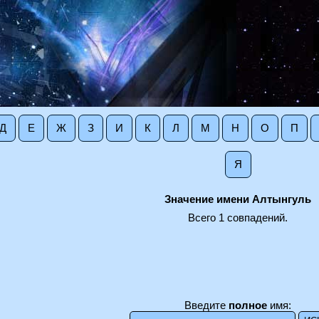
Д
Е
Ж
З
И
К
Л
М
Н
О
П
Я
Значение имени Алтынгуль
Всего 1 совпадений.
Введите
полное
имя: