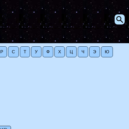
Р
С
Т
У
Ф
Х
Ц
Ч
Э
Ю