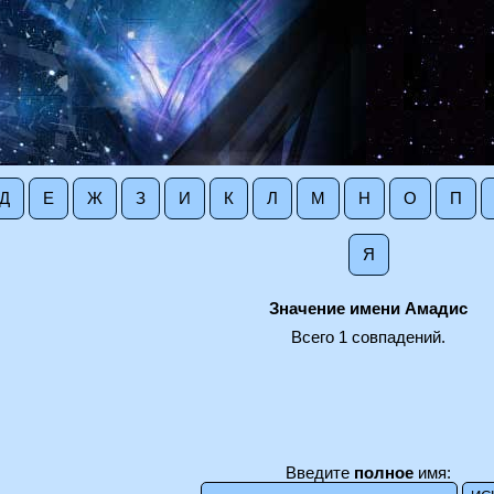
Д
Е
Ж
З
И
К
Л
М
Н
О
П
Я
Значение имени Амадис
Всего 1 совпадений.
Введите
полное
имя: