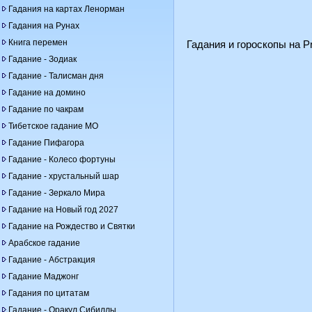
Гадания на картах Ленорман
Гадания на Рунах
Книга перемен
Гадания и гороскопы на Pr
Гадание - Зодиак
Гадание - Талисман дня
Гадание на домино
Гадание по чакрам
Тибетское гадание МО
Гадание Пифагора
Гадание - Колесо фортуны
Гадание - хрустальный шар
Гадание - Зеркало Мира
Гадание на Новый год 2027
Гадание на Рождество и Святки
Арабское гадание
Гадание - Абстракция
Гадание Маджонг
Гадания по цитатам
Гадание - Оракул Сибиллы