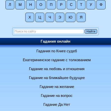
Л
М
Н
О
П
Р
С
Т
У
Ф
Х
Ц
Ч
Э
Ю
Я
Гадания онлайн
Гадания по Книге судеб
Екатерининское гадание с толкованием
Гадание на любовь и отношения
Гадание на ближайшее будущее
Гадание на желание
Гадание на вопрос
Гадание Да Нет