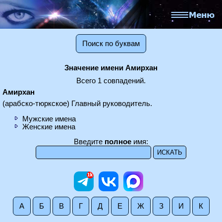
Поиск по буквам
Значение имени Амирхан
Всего 1 совпадений.
Амирхан
(арабско-тюркское) Главный руководитель.
Мужские имена
Женские имена
Введите
полное
имя:
А
Б
В
Г
Д
Е
Ж
З
И
К