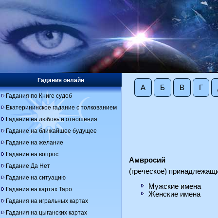
Гадания онлайн
А
Б
В
Г
Гадания по Книге судеб
Екатерининское гадание с толкованием
Гадание на любовь и отношения
Гадание на ближайшее будущее
Гадание на желание
Гадание на вопрос
Амвросий
Гадание Да Нет
(греческое) принадлежащ
Гадание на ситуацию
Мужские имена
Гадания на картах Таро
Женские имена
Гадания на игральных картах
Гадания на цыганских картах