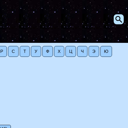
Р
С
Т
У
Ф
Х
Ц
Ч
Э
Ю