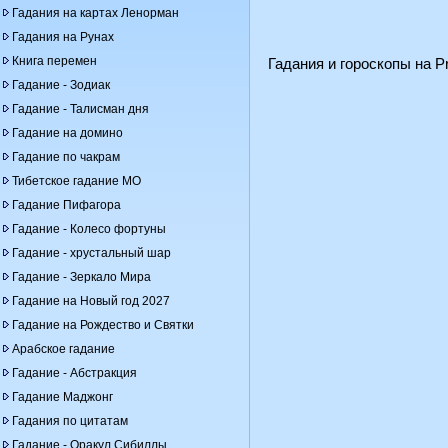
Гадания на картах Ленорман
Гадания на Рунах
Книга перемен
Гадания и гороскопы на Pr
Гадание - Зодиак
Гадание - Талисман дня
Гадание на домино
Гадание по чакрам
Тибетское гадание МО
Гадание Пифагора
Гадание - Колесо фортуны
Гадание - хрустальный шар
Гадание - Зеркало Мира
Гадание на Новый год 2027
Гадание на Рождество и Святки
Арабское гадание
Гадание - Абстракция
Гадание Маджонг
Гадания по цитатам
Гадание - Оракул Сибиллы