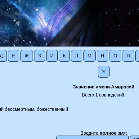
Д
Е
Ж
З
И
К
Л
М
Н
О
П
Я
Значение имени Амвросий
Всего 1 совпадений.
ий бессмертным, божественный
Введите
полное
имя: