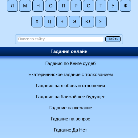
Л
М
Н
О
П
Р
С
Т
У
Ф
Х
Ц
Ч
Э
Ю
Я
Гадания онлайн
Гадания по Книге судеб
Екатерининское гадание с толкованием
Гадание на любовь и отношения
Гадание на ближайшее будущее
Гадание на желание
Гадание на вопрос
Гадание Да Нет