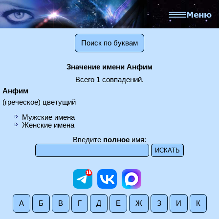
Поиск по буквам
Значение имени Анфим
Всего 1 совпадений.
Анфим
(греческое) цветущий
Мужские имена
Женские имена
Введите
полное
имя:
А
Б
В
Г
Д
Е
Ж
З
И
К