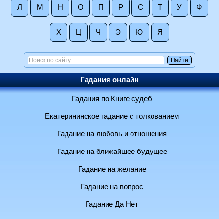
Л
М
Н
О
П
Р
С
Т
У
Ф
Х
Ц
Ч
Э
Ю
Я
Гадания онлайн
Гадания по Книге судеб
Екатерининское гадание с толкованием
Гадание на любовь и отношения
Гадание на ближайшее будущее
Гадание на желание
Гадание на вопрос
Гадание Да Нет