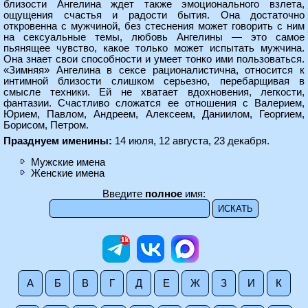
близости Ангелина ждет также эмоционального взлета,
ощущения счастья и радости бытия. Она достаточно
откровенна с мужчиной, без стеснения может говорить с ним
на сексуальные темы, любовь Ангелины — это самое
пьянящее чувство, какое только может испытать мужчина.
Она знает свои способности и умеет тонко ими пользоваться.
«Зимняя» Ангелина в сексе рационалистична, относится к
интимной близости слишком серьезно, перебарщивая в
смысле техники. Ей не хватает вдохновения, легкости,
фантазии. Счастливо сложатся ее отношения с Валерием,
Юрием, Павлом, Андреем, Алексеем, Даниилом, Георгием,
Борисом, Петром.
Празднуем именины:
14 июля, 12 августа, 23 декабря.
Мужские имена
Женские имена
Введите
полное
имя:
А
Б
В
Г
Д
Е
Ж
З
И
К