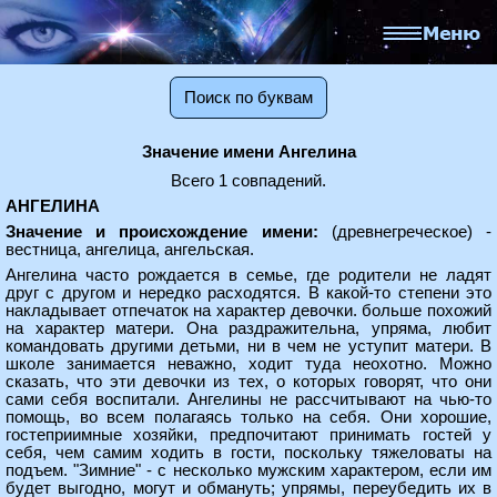
Поиск по буквам
Значение имени Ангелина
Всего 1 совпадений.
АНГЕЛИНА
Значение и происхождение имени:
(древнегреческое) -
вестница, ангелица, ангельская.
Ангелина часто рождается в семье, где родители не ладят
друг с другом и нередко расходятся. В какой-то степени это
накладывает отпечаток на характер девочки. больше похожий
на характер матери. Она раздражительна, упряма, любит
командовать другими детьми, ни в чем не уступит матери. В
школе занимается неважно, ходит туда неохотно. Можно
сказать, что эти девочки из тех, о которых говорят, что они
сами себя воспитали. Ангелины не рассчитывают на чью-то
помощь, во всем полагаясь только на себя. Они хорошие,
гостеприимные хозяйки, предпочитают принимать гостей у
себя, чем самим ходить в гости, поскольку тяжеловаты на
подъем. "Зимние" - с несколько мужским характером, если им
будет выгодно, могут и обмануть; упрямы, переубедить их в