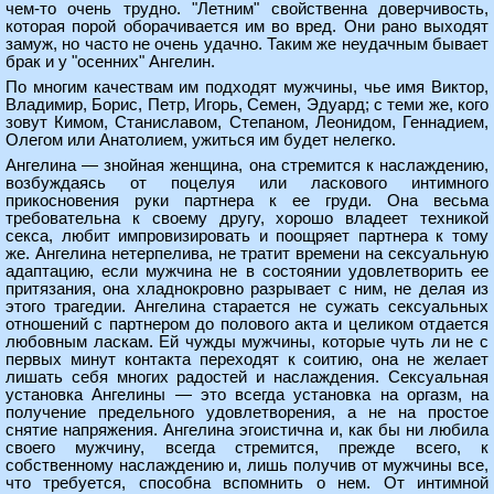
чем-то очень трудно. "Летним" свойственна доверчивость,
которая порой оборачивается им во вред. Они рано выходят
замуж, но часто не очень удачно. Таким же неудачным бывает
брак и у "осенних" Ангелин.
По многим качествам им подходят мужчины, чье имя Виктор,
Владимир, Борис, Петр, Игорь, Семен, Эдуард; с теми же, кого
зовут Кимом, Станиславом, Степаном, Леонидом, Геннадием,
Олегом или Анатолием, ужиться им будет нелегко.
Ангелина — знойная женщина, она стремится к наслаждению,
возбуждаясь от поцелуя или ласкового интимного
прикосновения руки партнера к ее груди. Она весьма
требовательна к своему другу, хорошо владеет техникой
секса, любит импровизировать и поощряет партнера к тому
же. Ангелина нетерпелива, не тратит времени на сексуальную
адаптацию, если мужчина не в состоянии удовлетворить ее
притязания, она хладнокровно разрывает с ним, не делая из
этого трагедии. Ангелина старается не сужать сексуальных
отношений с партнером до полового акта и целиком отдается
любовным ласкам. Ей чужды мужчины, которые чуть ли не с
первых минут контакта переходят к соитию, она не желает
лишать себя многих радостей и наслаждения. Сексуальная
установка Ангелины — это всегда установка на оргазм, на
получение предельного удовлетворения, а не на простое
снятие напряжения. Ангелина эгоистична и, как бы ни любила
своего мужчину, всегда стремится, прежде всего, к
собственному наслаждению и, лишь получив от мужчины все,
что требуется, способна вспомнить о нем. От интимной