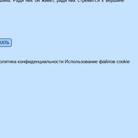
шина. Ради них он живет, ради них стремится к вершине
олитика конфиденциальности
Использование файлов cookie