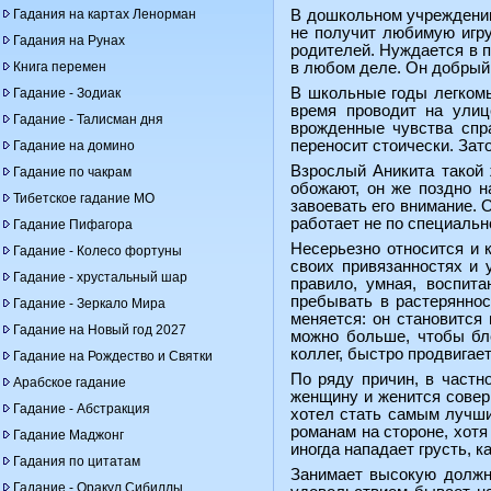
Гадания на картах Ленорман
В дошкольном учреждении
не получит любимую игру
Гадания на Рунах
родителей. Нуждается в п
Книга перемен
в любом деле. Он добрый 
В школьные годы легкомы
Гадание - Зодиак
время проводит на улиц
Гадание - Талисман дня
врожденные чувства спра
переносит стоически. Зато
Гадание на домино
Взрослый Аникита такой 
Гадание по чакрам
обожают, он же поздно н
Тибетское гадание МО
завоевать его внимание. 
работает не по специальн
Гадание Пифагора
Несерьезно относится и 
Гадание - Колесо фортуны
своих привязанностях и у
Гадание - хрустальный шар
правило, умная, воспит
пребывать в растеряннос
Гадание - Зеркало Мира
меняется: он становится
Гадание на Новый год 2027
можно больше, чтобы бл
коллег, быстро продвигае
Гадание на Рождество и Святки
По ряду причин, в частн
Арабское гадание
женщину и женится соверш
Гадание - Абстракция
хотел стать самым лучши
романам на стороне, хотя
Гадание Маджонг
иногда нападает грусть, к
Гадания по цитатам
Занимает высокую должно
Гадание - Оракул Сибиллы