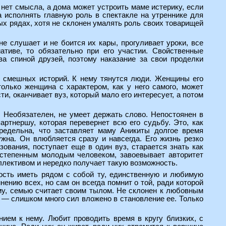
ет смысла, а дома может устроить маме истерику, если
 исполнять главную роль в спектакле на утреннике для
ых рядах, хотя не склонен умалять роль своих товарищей
е слушает и не боится их кары, прогуливает уроки, все
тиве, то обязательно при его участии. Свойственные
за спиной друзей, поэтому наказание за свои проделки
ик смешных историй. К нему тянутся люди. Женщины его
олько женщина с характером, как у него самого, может
и, оканчивает вуз, который мало его интересует, а потом
 Необязателен, не умеет держать слово. Непостоянен в
партнершу, которая перевернет всю его судьбу. Это, как
предельна, что заставляет маму Аникиты долгое время
жна. Он влюбляется сразу и навсегда. Его жизнь резко
ования, поступает еще в один вуз, старается знать как
 степенным молодым человеком, завоевывает авторитет
оллективом и нередко получает такую возможность.
ность иметь рядом с собой ту, единственную и любимую
ению всех, но сам он всегда помнит о той, ради которой
му, семью считает своим тылом. Не склонен к любовным
ю — слишком много сил вложено в становление ее. Только
ием к нему. Любит проводить время в кругу близких, с