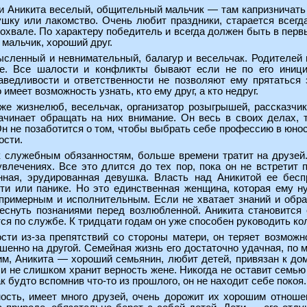
 Аникита веселый, общительный мальчик — там капризничать н
шку или лакомство. Очень любит праздники, старается всегда
охвале. По характеру победитель и всегда должен быть в перв
мальчик, хороший друг.
сленный и невнимательный, балагур и весельчак. Родителей н
е. Все шалости и конфликты бывают если не по его инициа
ведливости и ответственности не позволяют ему прятаться 
 имеет возможность узнать, кто ему друг, а кто недруг.
же жизнелюб, весельчак, организатор розыгрышей, рассказч
ачинает обращать на них внимание. Он весь в своих делах, т
Он не позаботится о том, чтобы выбрать себе профессию в юност
ости.
к служебным обязанностям, больше времени тратит на друзей.
влечениях. Все это длится до тех пор, пока он не встретит 
анная, эрудированная девушка. Власть над Аникитой ее бес
ти или панике. Но это единственная женщина, которая ему ну
 примерным и исполнительным. Если не хватает знаний и образ
еснуть познаниями перед возлюбленной. Аникита становится
тся по службе. К тридцати годам он уже способен руководить к
ости из-за препятствий со стороны матери, он теряет возмож
енно на другой. Семейная жизнь его достаточно удачная, по мн
м, Аникита — хороший семьянин, любит детей, привязан к до
 и не слишком хранит верность жене. Никогда не оставит семь
ак будто вспомнив что-то из прошлого, он не находит себе покоя.
сть, имеет много друзей, очень дорожит их хорошим отношен