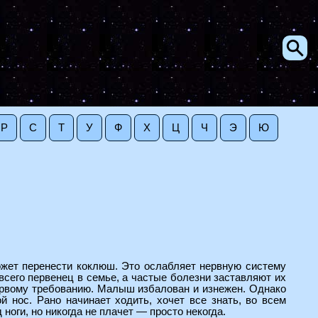
Р
С
Т
У
Ф
Х
Ц
Ч
Э
Ю
ожет перенести коклюш. Это ослабляет нервную систему
сего первенец в семье, а частые болезни заставляют их
ервому требованию. Малыш избалован и изнежен. Однако
 нос. Рано начинает ходить, хочет все знать, во всем
ноги, но никогда не плачет — просто некогда.