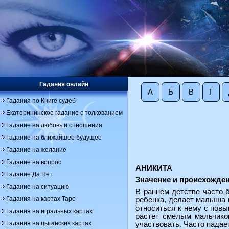
Гадания онлайн
А
Б
В
Г
Гадания по Книге судеб
Екатерининское гадание с толкованием
Гадание на любовь и отношения
Гадание на ближайшее будущее
Гадание на желание
Гадание на вопрос
АНИКИТА
Гадание Да Нет
Значение и происхожде
Гадание на ситуацию
В раннем детстве часто 
Гадания на картах Таро
ребенка, делает малыша 
относиться к нему с пов
Гадания на игральных картах
растет смелым мальчиком
Гадания на цыганских картах
участвовать. Часто падает