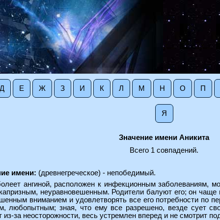
Д
Е
Ж
З
И
К
Л
М
Н
О
П
Я
Значение имени Аникита
Всего 1 совпадений.
ние имени:
(древнегреческое) - непобедимый.
болеет ангиной, расположен к инфекционным заболеваниям, м
капризным, неуравновешенным. Родители балуют его; он чаще в
ышенным вниманием и удовлетворять все его потребности по п
, любопытным; зная, что ему все разрешено, везде сует свой
 из-за неосторожности, весь устремлен вперед и не смотрит под 