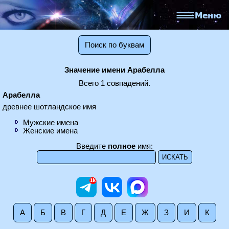
Поиск по буквам
Значение имени Арабелла
Всего 1 совпадений.
Арабелла
древнее шотландское имя
Мужские имена
Женские имена
Введите
полное
имя:
А
Б
В
Г
Д
Е
Ж
З
И
К