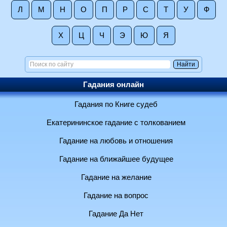
Л
М
Н
О
П
Р
С
Т
У
Ф
Х
Ц
Ч
Э
Ю
Я
Гадания онлайн
Гадания по Книге судеб
Екатерининское гадание с толкованием
Гадание на любовь и отношения
Гадание на ближайшее будущее
Гадание на желание
Гадание на вопрос
Гадание Да Нет