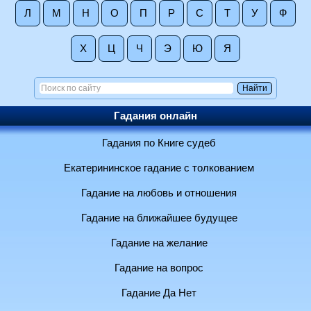
Л
М
Н
О
П
Р
С
Т
У
Ф
Х
Ц
Ч
Э
Ю
Я
Гадания онлайн
Гадания по Книге судеб
Екатерининское гадание с толкованием
Гадание на любовь и отношения
Гадание на ближайшее будущее
Гадание на желание
Гадание на вопрос
Гадание Да Нет