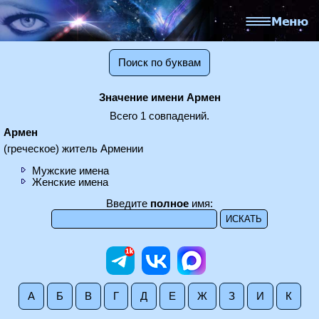
Поиск по буквам
Значение имени Армен
Всего 1 совпадений.
Армен
(греческое) житель Армении
Мужские имена
Женские имена
Введите
полное
имя:
А
Б
В
Г
Д
Е
Ж
З
И
К