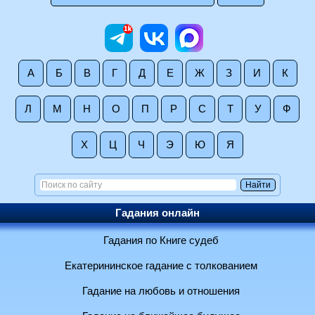
А
Б
В
Г
Д
Е
Ж
З
И
К
Л
М
Н
О
П
Р
С
Т
У
Ф
Х
Ц
Ч
Э
Ю
Я
Гадания онлайн
Гадания по Книге судеб
Екатерининское гадание с толкованием
Гадание на любовь и отношения