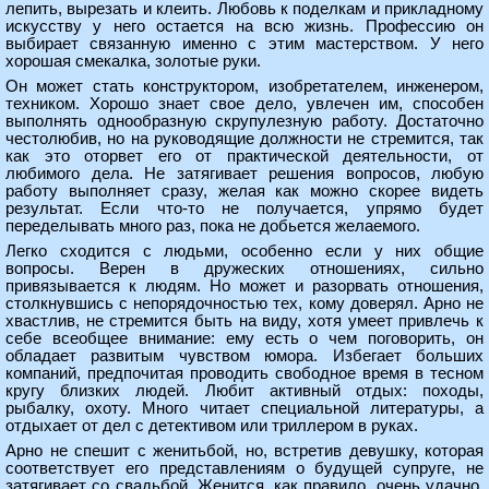
лепить, вырезать и клеить. Любовь к поделкам и прикладному
искусству у него остается на всю жизнь. Профессию он
выбирает связанную именно с этим мастерством. У него
хорошая смекалка, золотые руки.
Он может стать конструктором, изобретателем, инженером,
техником. Хорошо знает свое дело, увлечен им, способен
выполнять однообразную скрупулезную работу. Достаточно
честолюбив, но на руководящие должности не стремится, так
как это оторвет его от практической деятельности, от
любимого дела. Не затягивает решения вопросов, любую
работу выполняет сразу, желая как можно скорее видеть
результат. Если что-то не получается, упрямо будет
переделывать много раз, пока не добьется желаемого.
Легко сходится с людьми, особенно если у них общие
вопросы. Верен в дружеских отношениях, сильно
привязывается к людям. Но может и разорвать отношения,
столкнувшись с непорядочностью тех, кому доверял. Арно не
хвастлив, не стремится быть на виду, хотя умеет привлечь к
себе всеобщее внимание: ему есть о чем поговорить, он
обладает развитым чувством юмора. Избегает больших
компаний, предпочитая проводить свободное время в тесном
кругу близких людей. Любит активный отдых: походы,
рыбалку, охоту. Много читает специальной литературы, а
отдыхает от дел с детективом или триллером в руках.
Арно не спешит с женитьбой, но, встретив девушку, которая
соответствует его представлениям о будущей супруге, не
затягивает со свадьбой. Женится, как правило, очень удачно,