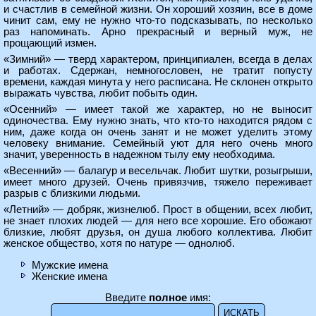
и счастлив в семейной жизни. Он хороший хозяин, все в доме
чинит сам, ему не нужно что-то подсказывать, по несколько
раз напоминать. Арно прекрасный и верный муж, не
прощающий измен.
«Зимний» — тверд характером, принципиален, всегда в делах
и работах. Сдержан, немногословен, не тратит попусту
времени, каждая минута у него расписана. Не склонен открыто
выражать чувства, любит побыть один.
«Осенний» — имеет такой же характер, но не выносит
одиночества. Ему нужно знать, что кто-то находится рядом с
ним, даже когда он очень занят и не может уделить этому
человеку внимание. Семейный уют для него очень много
значит, уверенность в надежном тылу ему необходима.
«Весенний» — балагур и весельчак. Любит шутки, розыгрыши,
имеет много друзей. Очень привязчив, тяжело переживает
разрыв с близкими людьми.
«Летний» — добряк, жизнелюб. Прост в общении, всех любит,
не знает плохих людей — для него все хорошие. Его обожают
близкие, любят друзья, он душа любого коллектива. Любит
женское общество, хотя по натуре — однолюб.
Мужские имена
Женские имена
Введите
полное
имя: