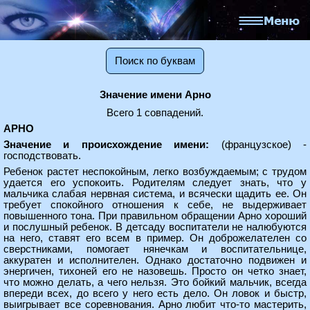
Поиск по буквам
Значение имени Арно
Всего 1 совпадений.
АРНО
Значение и происхождение имени:
(французское) -
господствовать.
Ребенок растет неспокойным, легко возбуждаемым; с трудом
удается его успокоить. Родителям следует знать, что у
мальчика слабая нервная система, и всячески щадить ее. Он
требует спокойного отношения к себе, не выдерживает
повышенного тона. При правильном обращении Арно хороший
и послушный ребенок. В детсаду воспитатели не налюбуются
на него, ставят его всем в пример. Он доброжелателен со
сверстниками, помогает нянечкам и воспитательнице,
аккуратен и исполнителен. Однако достаточно подвижен и
энергичен, тихоней его не назовешь. Просто он четко знает,
что можно делать, а чего нельзя. Это бойкий мальчик, всегда
впереди всех, до всего у него есть дело. Он ловок и быстр,
выигрывает все соревнования. Арно любит что-то мастерить,