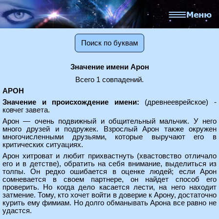
Поиск по буквам
Значение имени Арон
Всего 1 совпадений.
АРОН
Значение и происхождение имени:
(древнееврейское) -
ковчег завета.
Арон — очень подвижный и общительный мальчик. У него
много друзей и подружек. Взрослый Арон также окружен
многочисленными друзьями, которые выручают его в
критических ситуациях.
Арон хитроват и любит прихвастнуть (хвастовство отличало
его и в детстве), обратить на себя внимание, выделиться из
толпы. Он редко ошибается в оценке людей; если Арон
сомневается в своем партнере, он найдет способ его
проверить. Но когда дело касается лести, на него находит
затмение. Тому, кто хочет войти в доверие к Арону, достаточно
курить ему фимиам. Но долго обманывать Арона все равно не
удастся.