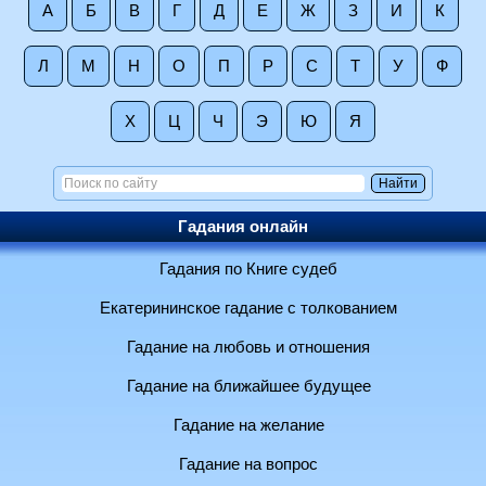
А
Б
В
Г
Д
Е
Ж
З
И
К
Л
М
Н
О
П
Р
С
Т
У
Ф
Х
Ц
Ч
Э
Ю
Я
Гадания онлайн
Гадания по Книге судеб
Екатерининское гадание с толкованием
Гадание на любовь и отношения
Гадание на ближайшее будущее
Гадание на желание
Гадание на вопрос