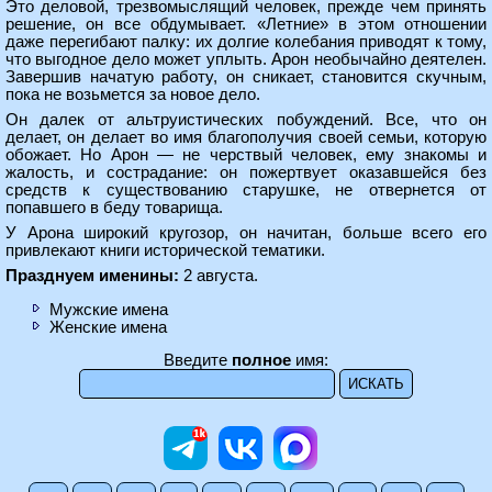
Это деловой, трезвомыслящий человек, прежде чем принять
решение, он все обдумывает. «Летние» в этом отношении
даже перегибают палку: их долгие колебания приводят к тому,
что выгодное дело может уплыть. Арон необычайно деятелен.
Завершив начатую работу, он сникает, становится скучным,
пока не возьмется за новое дело.
Он далек от альтруистических побуждений. Все, что он
делает, он делает во имя благополучия своей семьи, которую
обожает. Но Арон — не черствый человек, ему знакомы и
жалость, и сострадание: он пожертвует оказавшейся без
средств к существованию старушке, не отвернется от
попавшего в беду товарища.
У Арона широкий кругозор, он начитан, больше всего его
привлекают книги исторической тематики.
Празднуем именины:
2 августа.
Мужские имена
Женские имена
Введите
полное
имя: