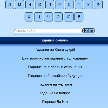
Л
М
Н
О
П
Р
С
Т
У
Ф
Х
Ц
Ч
Э
Ю
Я
Гадания онлайн
Гадания по Книге судеб
Екатерининское гадание с толкованием
Гадание на любовь и отношения
Гадание на ближайшее будущее
Гадание на желание
Гадание на вопрос
Гадание Да Нет