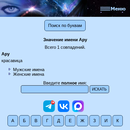
Поиск по буквам
Значение имени Ару
Всего 1 совпадений.
Ару
красавица
Мужские имена
Женские имена
Введите
полное
имя:
А
Б
В
Г
Д
Е
Ж
З
И
К