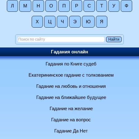
Л
М
Н
О
П
Р
С
Т
У
Ф
Х
Ц
Ч
Э
Ю
Я
Гадания онлайн
Гадания по Книге судеб
Екатерининское гадание с толкованием
Гадание на любовь и отношения
Гадание на ближайшее будущее
Гадание на желание
Гадание на вопрос
Гадание Да Нет