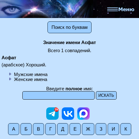
Поиск по буквам
Значение имени Асфат
Всего 1 совпадений.
Асфат
(арабское) Хороший.
Мужские имена
Женские имена
Введите
полное
имя:
А
Б
В
Г
Д
Е
Ж
З
И
К