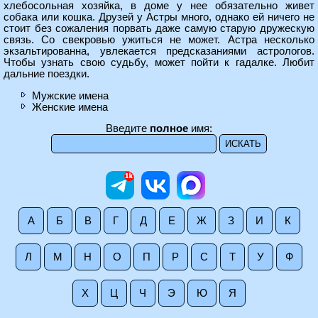
хлебосольная хозяйка, в доме у нее обязательно живет
собака или кошка. Друзей у Астры много, однако ей ничего не
стоит без сожаления порвать даже самую старую дружескую
связь. Со свекровью ужиться не может. Астра несколько
экзальтированна, увлекается предсказаниями астрологов.
Чтобы узнать свою судьбу, может пойти к гадалке. Любит
дальние поездки.
Мужские имена
Женские имена
Введите
полное
имя:
А
Б
В
Г
Д
Е
Ж
З
И
К
Л
М
Н
О
П
Р
С
Т
У
Ф
Х
Ц
Ч
Э
Ю
Я