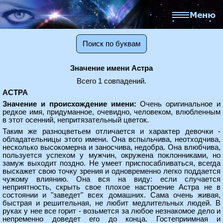
Поиск по буквам
Значение имени Астра
Всего 1 совпадений.
АСТРА
Значение и происхождение имени:
Очень оригинальное и
редкое имя, придуманное, очевидно, человеком, влюбленным
в этот осенний, непритязательный цветок.
Таким же разноцветьем отличается и характер девочки -
обладательницы этого имени. Она вспыльчива, неотходчива,
несколько высокомерна и заносчива, недобра. Она влюбчива,
пользуется успехом у мужчин, окружена поклонниками, но
замуж выходит поздно. Не умеет приспосабливаться, всегда
выскажет свою точку зрения и одновременно легко поддается
чужому влиянию. Она вся на виду: если случается
неприятность, скрыть свое плохое настроение Астра не в
состоянии и "заведет" всех домашних. Сама очень живая,
быстрая и решительная, не любит медлительных людей. В
руках у нее все горит - возьмется за любое незнакомое дело и
непременно доведет его до конца. Гостеприимная и