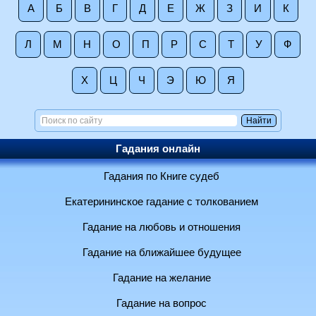
А
Б
В
Г
Д
Е
Ж
З
И
К
Л
М
Н
О
П
Р
С
Т
У
Ф
Х
Ц
Ч
Э
Ю
Я
Гадания онлайн
Гадания по Книге судеб
Екатерининское гадание с толкованием
Гадание на любовь и отношения
Гадание на ближайшее будущее
Гадание на желание
Гадание на вопрос