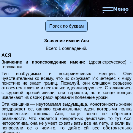
Поиск по буквам
Значение имени Ася
Всего 1 совпадений.
АСЯ
Значение и происхождение имени:
(древнегреческое) -
горожанка
Тип возбудимых и восприимчивых женщин. Они
чувствительны ко всему, что их окружает. Их интерес к миру
поистине не знает границ. Пожалуй, они слишком серьезно
относятся к жизни и несколько идеализируют ее. Сталкиваясь
с суровой прозой жизни, они теряются, но в конце концов
извлекают из своих разочарований полезные уроки.
Эта женщина — неутомимая выдумщица, монотонность жизни
раздражает ее, однако оригинальные идеи, которыми полна
хорошенькая головка Аси, чаще всего не обретают
реальности. Что касается конкретных действий, то тут Ася
нетороплива, она не умеет схватывать все на лету, и если вы
попросили ее о чем-то, то дайте ей все обстоятельно
обдумать.