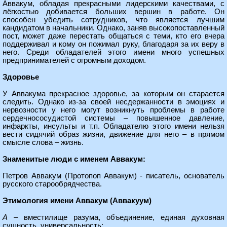
Аввакум, обладая прекрасными лидерскими качествами, с
лёгкостью добивается больших вершин в работе. Он
способен убедить сотрудников, что является лучшим
кандидатом в начальники. Однако, заняв высокопоставленный
пост, может даже перестать общаться с теми, кто его вчера
поддерживал и кому он пожимал руку, благодаря за их веру в
него. Среди обладателей этого имени много успешных
предпринимателей с огромным доходом.
Здоровье
У Аввакума прекрасное здоровье, за которым он старается
следить. Однако из-за своей несдержанности в эмоциях и
нервозности у него могут возникнуть проблемы в работе
сердечнососудистой системы – повышенное давление,
инфаркты, инсульты и т.п. Обладателю этого имени нельзя
вести сидячий образ жизни, движение для него – в прямом
смысле слова – жизнь.
Знаменитые люди с именем Аввакум:
Петров Аввакум (Протопоп Аввакум) - писатель, основатель
русского старообрядчества.
Этимология имени Аввакум (Аввакуум)
А
– вместилище разума, объединение, единая духовная
сущность, универсальность;