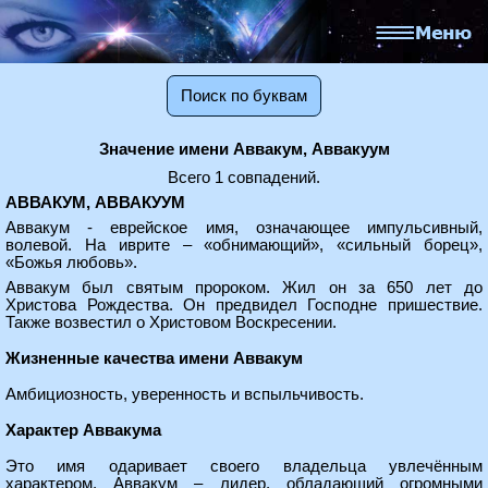
Поиск по буквам
Значение имени Аввакум, Аввакуум
Всего 1 совпадений.
АВВАКУМ, АВВАКУУМ
Аввакум - еврейское имя, означающее импульсивный,
волевой. На иврите – «обнимающий», «сильный борец»,
«Божья любовь».
Аввакум был святым пророком. Жил он за 650 лет до
Христова Рождества. Он предвидел Господне пришествие.
Также возвестил о Христовом Воскресении.
Жизненные качества имени Аввакум
Амбициозность, уверенность и вспыльчивость.
Характер Аввакума
Это имя одаривает своего владельца увлечённым
характером. Аввакум – лидер, обладающий огромными