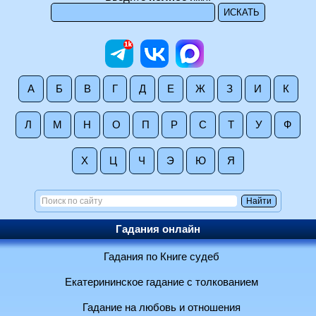
А
Б
В
Г
Д
Е
Ж
З
И
К
Л
М
Н
О
П
Р
С
Т
У
Ф
Х
Ц
Ч
Э
Ю
Я
Гадания онлайн
Гадания по Книге судеб
Екатерининское гадание с толкованием
Гадание на любовь и отношения