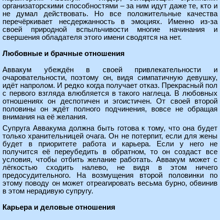
организаторскими способностями – за ним идут даже те, кто и
не думал действовать. Но все положительные качества
перечёркивает несдержанность в эмоциях. Именно из-за
своей природной вспыльчивости многие начинания и
свершения обладателя этого имени сводятся на нет.
Любовные и брачные отношения
Аввакум убеждён в своей привлекательности и
очаровательности, поэтому он, видя симпатичную девушку,
идёт напролом. И редко когда получает отказ. Прекрасный пол
с первого взгляда влюбляется в такого наглеца. В любовных
отношениях он деспотичен и эгоистичен. От своей второй
половины он ждёт полного подчинения, вовсе не обращая
внимания на её желания.
Супруга Аввакума должна быть готова к тому, что она будет
только хранительницей очага. Он не потерпит, если для жены
будет в приоритете работа и карьера. Если у него не
получится её переубедить в обратном, то он создаст все
условия, чтобы отбить желание работать. Аввакум может с
лёгкостью сходить налево, не видя в этом ничего
предосудительного. На возмущения второй половинки по
этому поводу он может отреагировать весьма бурно, обвинив
в этом нерадивую супругу.
Карьера и деловые отношения