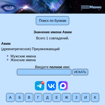
Поиск по буквам
Значение имени Авим
Всего 1 совпадений.
Авим
(древнегреческое) Преумножающий
Мужские имена
Женские имена
Введите
полное
имя:
А
Б
В
Г
Д
Е
Ж
З
И
К