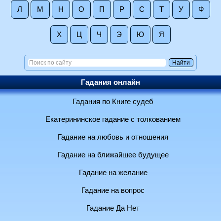
Л
М
Н
О
П
Р
С
Т
У
Ф
Х
Ц
Ч
Э
Ю
Я
Гадания онлайн
Гадания по Книге судеб
Екатерининское гадание с толкованием
Гадание на любовь и отношения
Гадание на ближайшее будущее
Гадание на желание
Гадание на вопрос
Гадание Да Нет