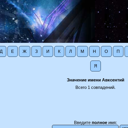
Д
Е
Ж
З
И
К
Л
М
Н
О
П
Я
Значение имени Авксентий
Всего 1 совпадений.
Введите
полное
имя: