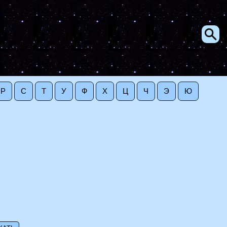
Р
С
Т
У
Ф
Х
Ц
Ч
Э
Ю