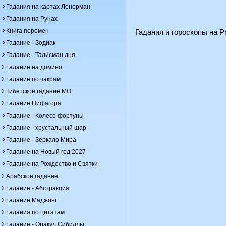
Гадания на картах Ленорман
Гадания на Рунах
Книга перемен
Гадания и гороскопы на Pr
Гадание - Зодиак
Гадание - Талисман дня
Гадание на домино
Гадание по чакрам
Тибетское гадание МО
Гадание Пифагора
Гадание - Колесо фортуны
Гадание - хрустальный шар
Гадание - Зеркало Мира
Гадание на Новый год 2027
Гадание на Рождество и Святки
Арабское гадание
Гадание - Абстракция
Гадание Маджонг
Гадания по цитатам
Гадание - Оракул Сибиллы