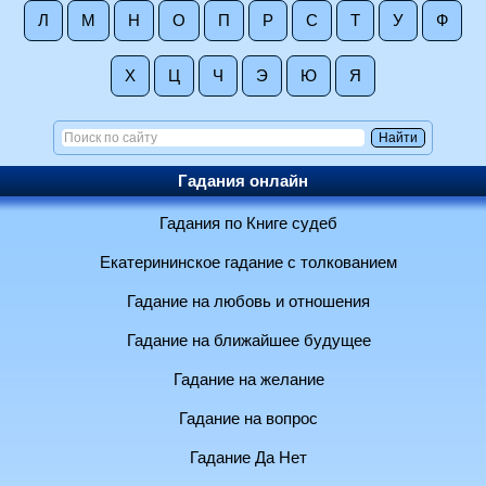
Л
М
Н
О
П
Р
С
Т
У
Ф
Х
Ц
Ч
Э
Ю
Я
Гадания онлайн
Гадания по Книге судеб
Екатерининское гадание с толкованием
Гадание на любовь и отношения
Гадание на ближайшее будущее
Гадание на желание
Гадание на вопрос
Гадание Да Нет