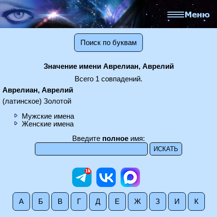
Поиск по буквам
Значение имени Аврелиан, Аврелий
Всего 1 совпадений.
Аврелиан, Аврелий
(латинское) Золотой
Мужские имена
Женские имена
Введите
полное
имя:
А
Б
В
Г
Д
Е
Ж
З
И
К