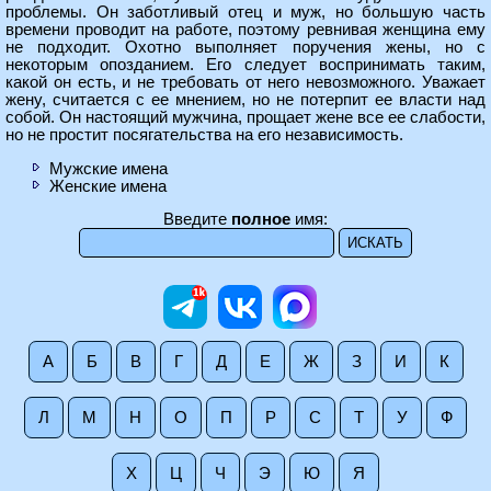
проблемы. Он заботливый отец и муж, но большую часть
времени проводит на работе, поэтому ревнивая женщина ему
не подходит. Охотно выполняет поручения жены, но с
некоторым опозданием. Его следует воспринимать таким,
какой он есть, и не требовать от него невозможного. Уважает
жену, считается с ее мнением, но не потерпит ее власти над
собой. Он настоящий мужчина, прощает жене все ее слабости,
но не простит посягательства на его независимость.
Мужские имена
Женские имена
Введите
полное
имя:
А
Б
В
Г
Д
Е
Ж
З
И
К
Л
М
Н
О
П
Р
С
Т
У
Ф
Х
Ц
Ч
Э
Ю
Я