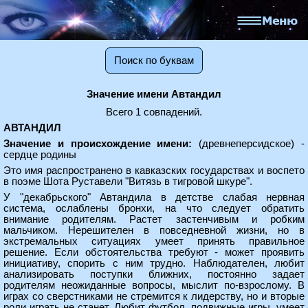
Поиск по буквам
Значение имени Автандил
Всего 1 совпадений.
АВТАНДИЛ
Значение и происхождение имени:
(древнеперсидское) -
сердце родины
Это имя распространено в кавказских государствах и воспето
в поэме Шота Руставели "Витязь в тигровой шкуре".
У "декабрьского" Автандила в детстве слабая нервная
система, ослаблены бронхи, на что следует обратить
внимание родителям. Растет застенчивым и робким
мальчиком. Нерешителен в повседневной жизни, но в
экстремальных ситуациях умеет принять правильное
решение. Если обстоятельства требуют - может проявить
инициативу, спорить с ним трудно. Наблюдателен, любит
анализировать поступки ближних, постоянно задает
родителям неожиданные вопросы, мыслит по-взрослому. В
играх со сверстниками не стремится к лидерству, но и вторые
роли играть не станет. Любит футбол, подвижные игры, умеет