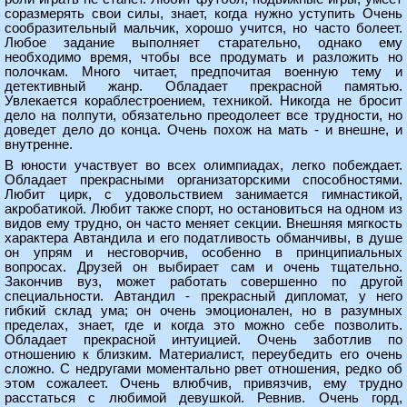
соразмерять свои силы, знает, когда нужно уступить Очень
сообразительный мальчик, хорошо учится, но часто болеет.
Любое задание выполняет старательно, однако ему
необходимо время, чтобы все продумать и разложить но
полочкам. Много читает, предпочитая военную тему и
детективный жанр. Обладает прекрасной памятью.
Увлекается кораблестроением, техникой. Никогда не бросит
дело на полпути, обязательно преодолеет все трудности, но
доведет дело до конца. Очень похож на мать - и внешне, и
внутренне.
В юности участвует во всех олимпиадах, легко побеждает.
Обладает прекрасными организаторскими способностями.
Любит цирк, с удовольствием занимается гимнастикой,
акробатикой. Любит также спорт, но остановиться на одном из
видов ему трудно, он часто меняет секции. Внешняя мягкость
характера Автандила и его податливость обманчивы, в душе
он упрям и несговорчив, особенно в принципиальных
вопросах. Друзей он выбирает сам и очень тщательно.
Закончив вуз, может работать совершенно по другой
специальности. Автандил - прекрасный дипломат, у него
гибкий склад ума; он очень эмоционален, но в разумных
пределах, знает, где и когда это можно себе позволить.
Обладает прекрасной интуицией. Очень заботлив по
отношению к близким. Материалист, переубедить его очень
сложно. С недругами моментально рвет отношения, редко об
этом сожалеет. Очень влюбчив, привязчив, ему трудно
расстаться с любимой девушкой. Ревнив. Очень горд,