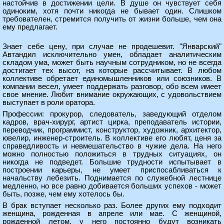
настойчив в достижении цели. В душе он чувствует себя
одиноким, хотя почти никогда не бывает один. Слишком
требователен, стремится получить от жизни больше, чем она
ему предлагает.
Знает себе цену, при случае не продешевит. "Январский"
Автандил исключительно умен, обладает аналитическим
складом ума, может быть научным сотрудником, но не всегда
достигает тех высот, на которые рассчитывает. В любом
коллективе обретает единомышленников или союзников. В
компании весел, умеет поддержать разговор, обо всем имеет
свое мнение. Любит внимание окружающих, с удовольствием
выступает в роли оратора.
Профессии: прокурор, следователь, заведующий отделом
кадров, врач-хирург, артист цирка, преподаватель истории,
переводчик, программист, конструктор, художник, архитектор,
ювелир, инженер-строитель. В коллективе его любят, ценя за
справедливость и невмешательство в чужие дела. На него
можно полностью положиться в трудных ситуациях, он
никогда не подведет. Большие трудности испытывает в
построении карьеры, не умеет приспосабливаться к
начальству лебезить. Поднимается по служебной лестнице
медленно, но все равно добивается больших успехов - может
быть, позже, чем ему хотелось бы.
В брак вступает несколько раз. Более других ему подходит
женщина, рожденная в апреле или мае. С женщиной,
рожденной летом, у него постоянно будут возникать