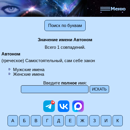
Поиск по буквам
Значение имени Автоном
Всего 1 совпадений.
Автоном
(греческое) Самостоятельный, сам себе закон
Мужские имена
Женские имена
Введите
полное
имя:
А
Б
В
Г
Д
Е
Ж
З
И
К