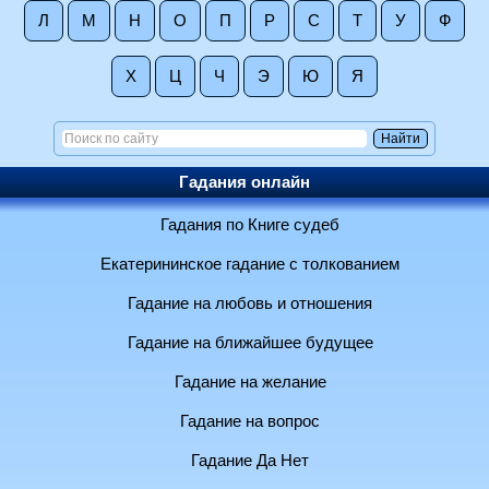
Л
М
Н
О
П
Р
С
Т
У
Ф
Х
Ц
Ч
Э
Ю
Я
Гадания онлайн
Гадания по Книге судеб
Екатерининское гадание с толкованием
Гадание на любовь и отношения
Гадание на ближайшее будущее
Гадание на желание
Гадание на вопрос
Гадание Да Нет