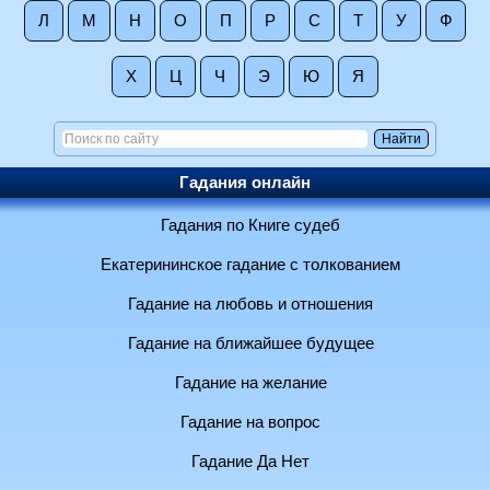
Л
М
Н
О
П
Р
С
Т
У
Ф
Х
Ц
Ч
Э
Ю
Я
Гадания онлайн
Гадания по Книге судеб
Екатерининское гадание с толкованием
Гадание на любовь и отношения
Гадание на ближайшее будущее
Гадание на желание
Гадание на вопрос
Гадание Да Нет