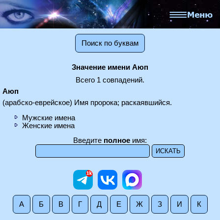
Поиск по буквам
Значение имени Аюп
Всего 1 совпадений.
Аюп
(арабско-еврейское) Имя пророка; раскаявшийся.
Мужские имена
Женские имена
Введите
полное
имя:
А
Б
В
Г
Д
Е
Ж
З
И
К