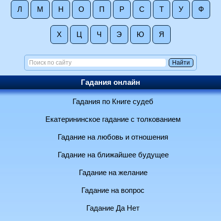
Л
М
Н
О
П
Р
С
Т
У
Ф
Х
Ц
Ч
Э
Ю
Я
Гадания онлайн
Гадания по Книге судеб
Екатерининское гадание с толкованием
Гадание на любовь и отношения
Гадание на ближайшее будущее
Гадание на желание
Гадание на вопрос
Гадание Да Нет