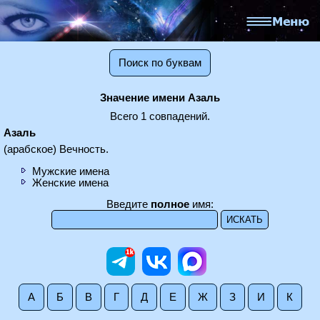
Поиск по буквам
Значение имени Азаль
Всего 1 совпадений.
Азаль
(арабское) Вечность.
Мужские имена
Женские имена
Введите
полное
имя:
А
Б
В
Г
Д
Е
Ж
З
И
К