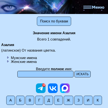
Поиск по буквам
Значение имени Азалия
Всего 1 совпадений.
Азалия
(латинское) От названия цветка.
Мужские имена
Женские имена
Введите
полное
имя:
А
Б
В
Г
Д
Е
Ж
З
И
К