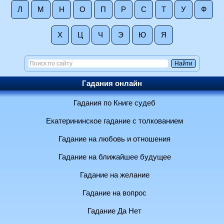
Л
М
Н
О
П
Р
С
Т
У
Ф
Х
Ц
Ч
Э
Ю
Я
Гадания онлайн
Гадания по Книге судеб
Екатерининское гадание с толкованием
Гадание на любовь и отношения
Гадание на ближайшее будущее
Гадание на желание
Гадание на вопрос
Гадание Да Нет