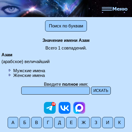
Поиск по буквам
Значение имени Азам
Всего 1 совпадений.
Азам
(арабское) величайший
Мужские имена
Женские имена
Введите
полное
имя:
А
Б
В
Г
Д
Е
Ж
З
И
К