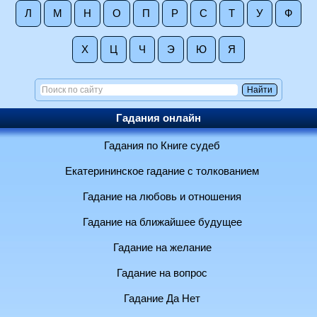
Л
М
Н
О
П
Р
С
Т
У
Ф
Х
Ц
Ч
Э
Ю
Я
Гадания онлайн
Гадания по Книге судеб
Екатерининское гадание с толкованием
Гадание на любовь и отношения
Гадание на ближайшее будущее
Гадание на желание
Гадание на вопрос
Гадание Да Нет