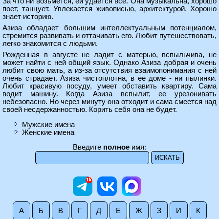
За что ни возьмется, ей удается все. Она музыкальна, хорошо
поет, танцует. Увлекается живописью, архитектурой. Хорошо
знает историю.
Азиза обладает большим интеллектуальным потенциалом,
стремится развивать и оттачивать его. Любит путешествовать,
легко знакомится с людьми.
Рожденная в августе не ладит с матерью, вспыльчива, не
может найти с ней общий язык. Однако Азиза добрая и очень
любит свою мать, а из-за отсутствия взаимопонимания с ней
очень страдает. Азиза чистоплотна, в ее доме - ни пылинки.
Любит красивую посуду, умеет обставить квартиру. Сама
водит машину. Когда Азиза вспылит, ее урезонивать
небезопасно. Но через минуту она отходит и сама смеется над
своей несдержанностью. Корить себя она не будет.
Мужские имена
Женские имена
Введите
полное
имя:
А
Б
В
Г
Д
Е
Ж
З
И
К