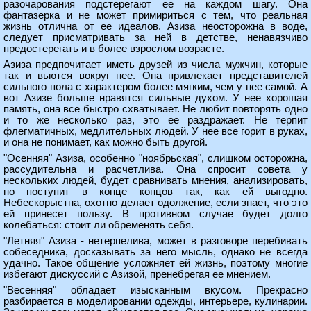
разочарования подстерегают ее на каждом шагу. Она
фантазерка и не может примириться с тем, что реальная
жизнь отлична от ее идеалов. Азиза неосторожна в воде,
следует присматривать за ней в детстве, ненавязчиво
предостерегать и в более взрослом возрасте.
Азиза предпочитает иметь друзей из числа мужчин, которые
так и вьются вокруг нее. Она привлекает представителей
сильного пола с характером более мягким, чем у нее самой. А
вот Азизе больше нравятся сильные духом. У нее хорошая
память, она все быстро схватывает. Не любит повторять одно
и то же несколько раз, это ее раздражает. Не терпит
флегматичных, медлительных людей. У нее все горит в руках,
и она не понимает, как можно быть другой.
"Осенняя" Азиза, особенно "ноябрьская", слишком осторожна,
рассудительна и расчетлива. Она спросит совета у
нескольких людей, будет сравнивать мнения, анализировать,
но поступит в конце концов так, как ей выгодно.
Небескорыстна, охотно делает одолжение, если знает, что это
ей принесет пользу. В противном случае будет долго
колебаться: стоит ли обременять себя.
"Летняя" Азиза - нетерпелива, может в разговоре перебивать
собеседника, досказывать за него мысль, однако не всегда
удачно. Такое общение усложняет ей жизнь, поэтому многие
избегают дискуссий с Азизой, пренебрегая ее мнением.
"Весенняя" обладает изысканным вкусом. Прекрасно
разбирается в моделировании одежды, интерьере, кулинарии.