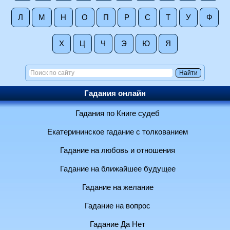
Л
М
Н
О
П
Р
С
Т
У
Ф
Х
Ц
Ч
Э
Ю
Я
Гадания онлайн
Гадания по Книге судеб
Екатерининское гадание с толкованием
Гадание на любовь и отношения
Гадание на ближайшее будущее
Гадание на желание
Гадание на вопрос
Гадание Да Нет