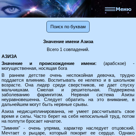
Поиск по буквам
Значение имени Азиза
Всего 1 совпадений.
АЗИЗА
Значение и происхождение имени:
(арабское) -
могущественная, носящая бога
В раннем детстве очень неспокойная девочка, трудно
поддается влиянию. Воспитывать ее нелегко и в школьном
возрасте. Она лидер среди сверстников, не дает спуску
мальчишкам. Смелая и решительная. Подвержена
заболеванию фарингитом. Нервная система Азизы
неуравновешенна. Следует обратить на это внимание, в
дальнейшем могут быть нервные срывы.
Азиза недисциплинированна, не умеет рассчитывать свое
время и силы. Часто берет на себя непосильный труд, потом
на полпути бросает начатое.
"Зимняя" - очень упряма, характер наследует отцовский.
Мечтает о рыцаре, который покорит ее сердце. Однако