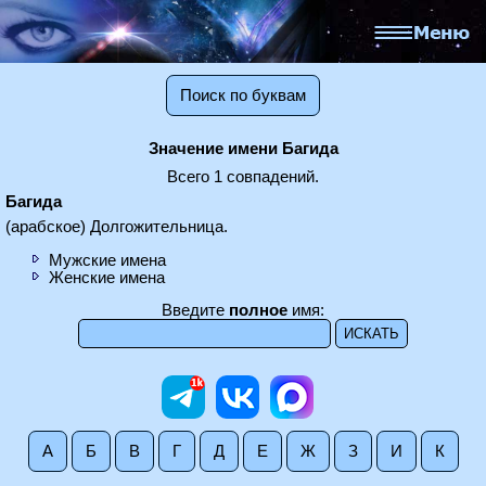
Поиск по буквам
Значение имени Багида
Всего 1 совпадений.
Багида
(арабское) Долгожительница.
Мужские имена
Женские имена
Введите
полное
имя:
А
Б
В
Г
Д
Е
Ж
З
И
К