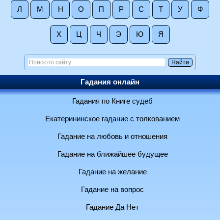
Л
М
Н
О
П
Р
С
Т
У
Ф
Х
Ц
Ч
Э
Ю
Я
Гадания онлайн
Гадания по Книге судеб
Екатерининское гадание с толкованием
Гадание на любовь и отношения
Гадание на ближайшее будущее
Гадание на желание
Гадание на вопрос
Гадание Да Нет