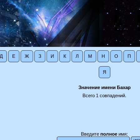
Д
Е
Ж
З
И
К
Л
М
Н
О
П
Я
Значение имени Бахар
Всего 1 совпадений.
Введите
полное
имя: