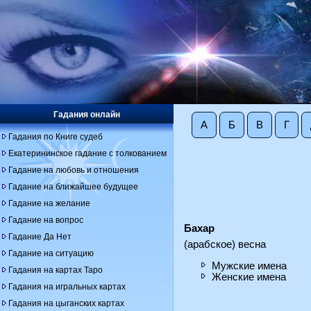
Гадания онлайн
А
Б
В
Г
Гадания по Книге судеб
Екатерининское гадание с толкованием
Гадание на любовь и отношения
Гадание на ближайшее будущее
Гадание на желание
Гадание на вопрос
Бахар
Гадание Да Нет
(арабское) весна
Гадание на ситуацию
Мужские имена
Гадания на картах Таро
Женские имена
Гадания на игральных картах
Гадания на цыганских картах