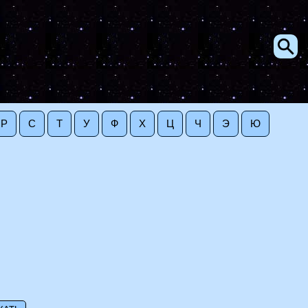
Р
С
Т
У
Ф
Х
Ц
Ч
Э
Ю