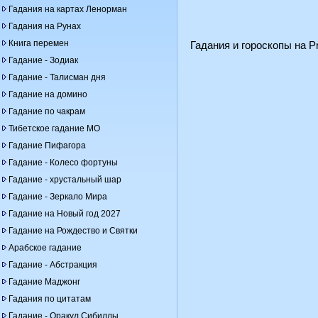
Гадания на картах Ленорман
Гадания на Рунах
Книга перемен
Гадания и гороскопы на Pr
Гадание - Зодиак
Гадание - Талисман дня
Гадание на домино
Гадание по чакрам
Тибетское гадание МО
Гадание Пифагора
Гадание - Колесо фортуны
Гадание - хрустальный шар
Гадание - Зеркало Мира
Гадание на Новый год 2027
Гадание на Рождество и Святки
Арабское гадание
Гадание - Абстракция
Гадание Маджонг
Гадания по цитатам
Гадание - Оракул Сибиллы