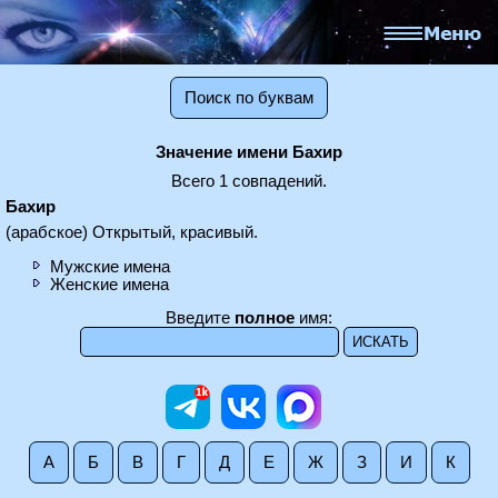
Поиск по буквам
Значение имени Бахир
Всего 1 совпадений.
Бахир
(арабское) Открытый, красивый.
Мужские имена
Женские имена
Введите
полное
имя:
А
Б
В
Г
Д
Е
Ж
З
И
К