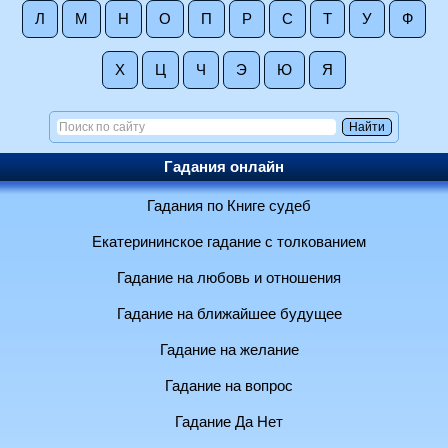
Л
М
Н
О
П
Р
С
Т
У
Ф
Х
Ц
Ч
Э
Ю
Я
Гадания онлайн
Гадания по Книге судеб
Екатерининское гадание с толкованием
Гадание на любовь и отношения
Гадание на ближайшее будущее
Гадание на желание
Гадание на вопрос
Гадание Да Нет