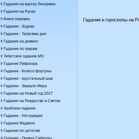
Гадания на картах Ленорман
Гадания на Рунах
Книга перемен
Гадания и гороскопы на Pr
Гадание - Зодиак
Гадание - Талисман дня
Гадание на домино
Гадание по чакрам
Тибетское гадание МО
Гадание Пифагора
Гадание - Колесо фортуны
Гадание - хрустальный шар
Гадание - Зеркало Мира
Гадание на Новый год 2027
Гадание на Рождество и Святки
Арабское гадание
Гадание - Абстракция
Гадание Маджонг
Гадания по цитатам
Гадание - Оракул Сибиллы