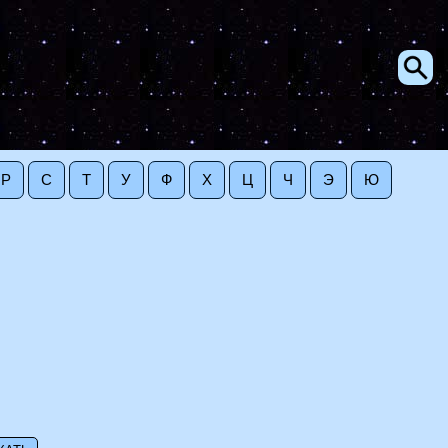
Р
С
Т
У
Ф
Х
Ц
Ч
Э
Ю