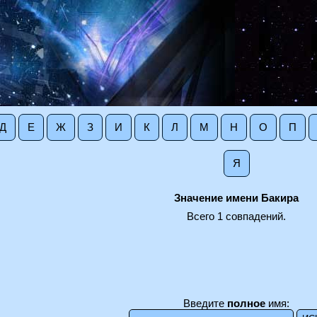
Д
Е
Ж
З
И
К
Л
М
Н
О
П
Я
Значение имени Бакира
Всего 1 совпадений.
Введите
полное
имя: