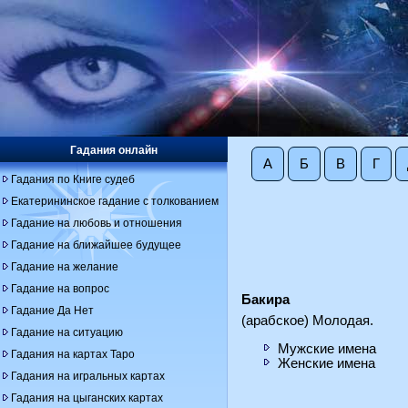
Гадания онлайн
А
Б
В
Г
Гадания по Книге судеб
Екатерининское гадание с толкованием
Гадание на любовь и отношения
Гадание на ближайшее будущее
Гадание на желание
Гадание на вопрос
Бакира
Гадание Да Нет
(арабское) Молодая.
Гадание на ситуацию
Мужские имена
Гадания на картах Таро
Женские имена
Гадания на игральных картах
Гадания на цыганских картах