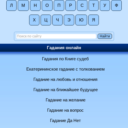
Л
М
Н
О
П
Р
С
Т
У
Ф
Х
Ц
Ч
Э
Ю
Я
Гадания онлайн
Гадания по Книге судеб
Екатерининское гадание с толкованием
Гадание на любовь и отношения
Гадание на ближайшее будущее
Гадание на желание
Гадание на вопрос
Гадание Да Нет