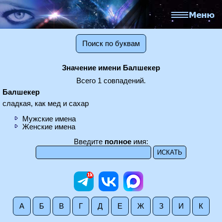
Поиск по буквам
Значение имени Балшекер
Всего 1 совпадений.
Балшекер
сладкая, как мед и сахар
Мужские имена
Женские имена
Введите
полное
имя:
А
Б
В
Г
Д
Е
Ж
З
И
К