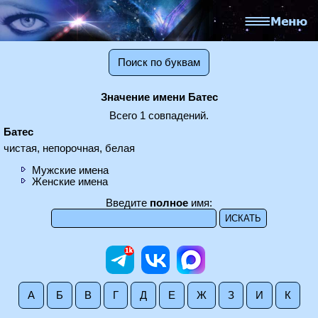
Поиск по буквам
Значение имени Батес
Всего 1 совпадений.
Батес
чистая, непорочная, белая
Мужские имена
Женские имена
Введите
полное
имя:
А
Б
В
Г
Д
Е
Ж
З
И
К