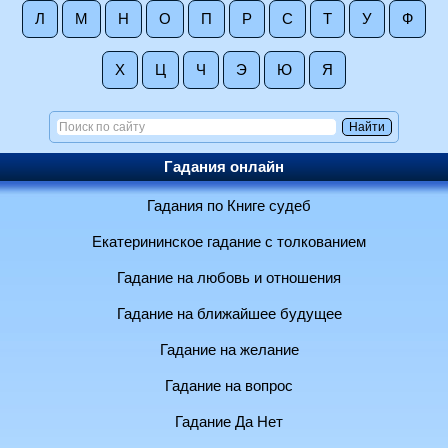
Л
М
Н
О
П
Р
С
Т
У
Ф
Х
Ц
Ч
Э
Ю
Я
Гадания онлайн
Гадания по Книге судеб
Екатерининское гадание с толкованием
Гадание на любовь и отношения
Гадание на ближайшее будущее
Гадание на желание
Гадание на вопрос
Гадание Да Нет